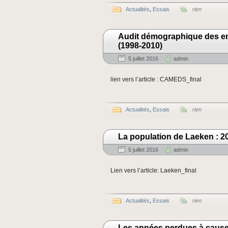
Actualités
,
Essais
rien
Audit démographique des e
(1998-2010)
5 juillet 2016
admin
lien vers l’article : CAMEDS_final
Actualités
,
Essais
rien
La population de Laeken : 2
5 juillet 2016
admin
Lien vers l’article: Laeken_final
Actualités
,
Essais
rien
Les années perdues à cause