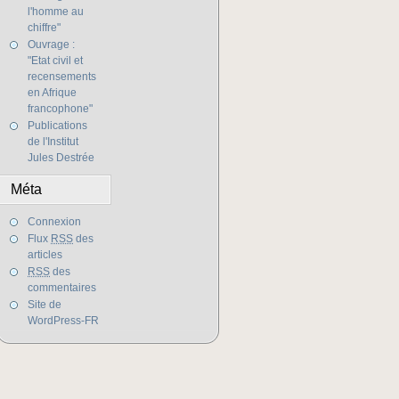
l'homme au
chiffre"
Ouvrage :
"Etat civil et
recensements
en Afrique
francophone"
Publications
de l'Institut
Jules Destrée
Méta
Connexion
Flux
RSS
des
articles
RSS
des
commentaires
Site de
WordPress-FR